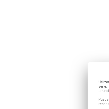
Utiliz
servic
anunci
Puedes
rechaz