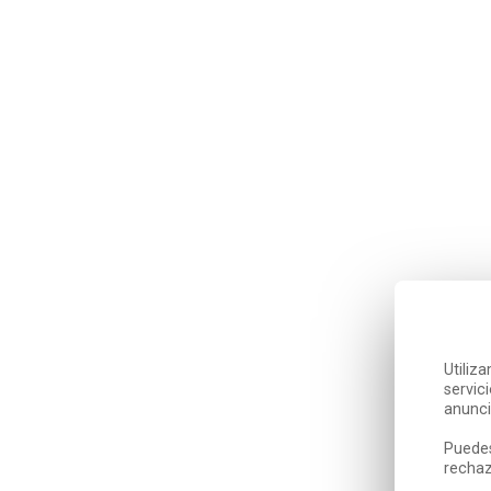
Utiliz
servic
anunci
Puedes
rechaz