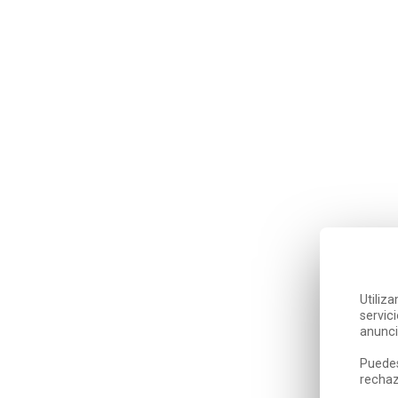
Utiliz
servic
anunci
Puedes
rechaz