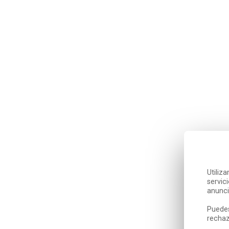
Utiliz
servic
anunci
Puedes
rechaz