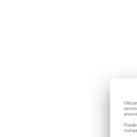
Utiliz
servic
anunci
Puedes
rechaz