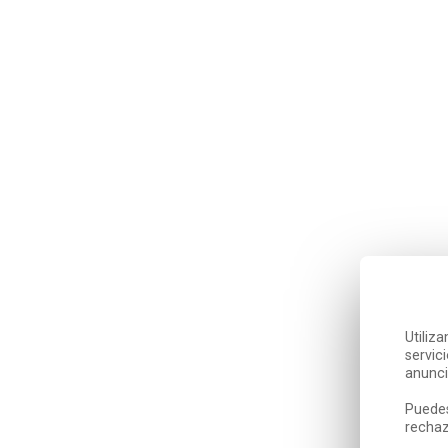
Utiliz
servic
anunci
Puedes
rechaz