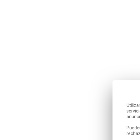
Utiliz
servic
anunci
Puedes
rechaz