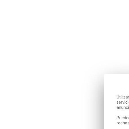
Utiliz
servic
anunci
Puedes
rechaz