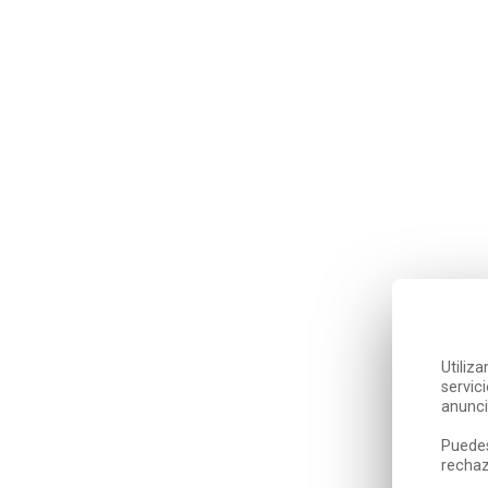
Utiliz
servic
anunci
Puedes
rechaz