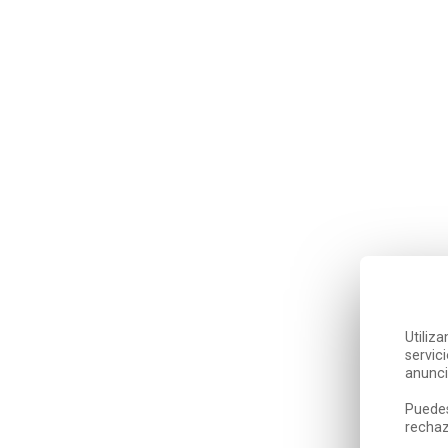
Utiliz
servic
anunci
Puedes
rechaz