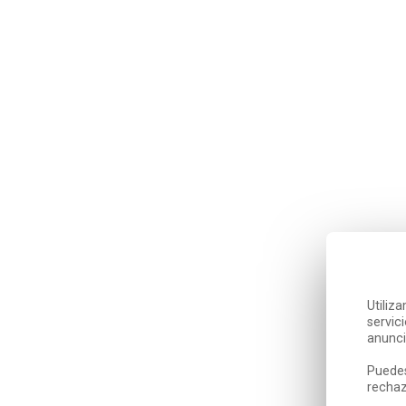
Utiliz
servic
anunci
Puedes
rechaz