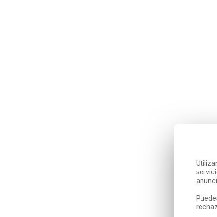
Utiliz
servic
anunci
Puedes
rechaz