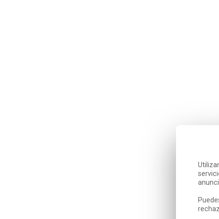
Utiliz
servic
anunci
Puedes
rechaz