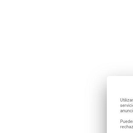
Utiliz
servic
anunci
Puedes
rechaz