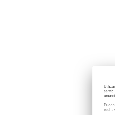
Utiliz
servic
anunci
Puedes
rechaz