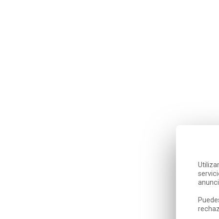
Utiliz
servic
anunci
Puedes
rechaz