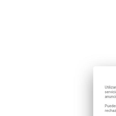
Utiliz
servic
anunci
Puedes
rechaz