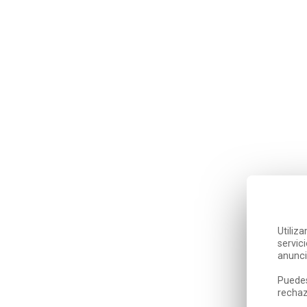
Utiliz
servic
anunci
Puedes
rechaz