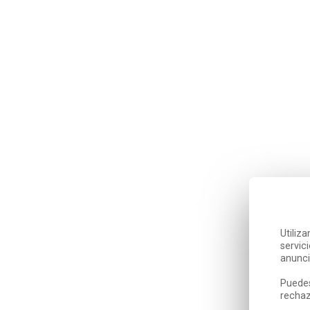
Utiliz
servic
anunci
Puedes
rechaz