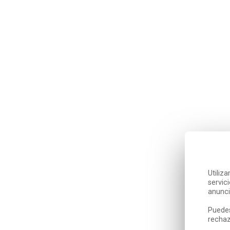
Utiliz
servic
anunci
Puedes
rechaz