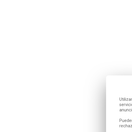
Utiliz
servic
anunci
Puedes
rechaz