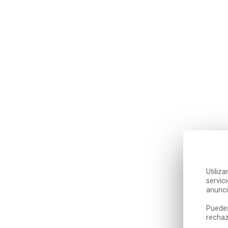
Utiliz
servic
anunci
Puedes
rechaz