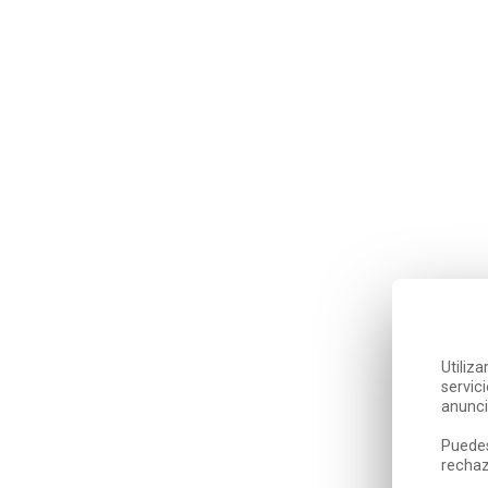
Utiliz
servic
anunci
Puedes
rechaz