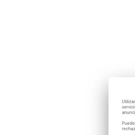
Utiliz
servic
anunci
Puedes
rechaz