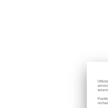
Utiliz
servic
anunci
Puedes
rechaz