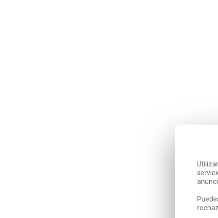
Utiliz
servic
anunci
Puedes
rechaz