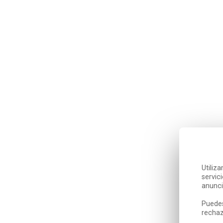
Utiliz
servic
anunci
Puedes
rechaz