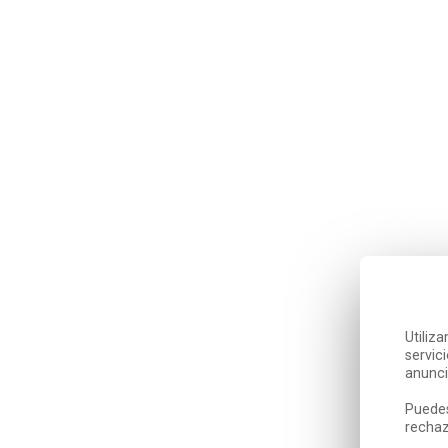
Utiliz
servic
anunci
Puedes
rechaz