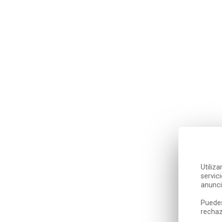
Utiliz
servic
anunci
Puedes
rechaz