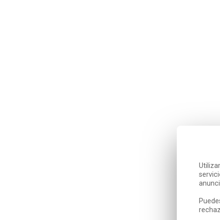
Utiliz
servic
anunci
Puedes
rechaz