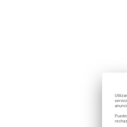
Utiliz
servic
anunci
Puedes
rechaz