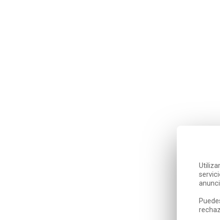
Utiliz
servic
anunci
Puedes
rechaz