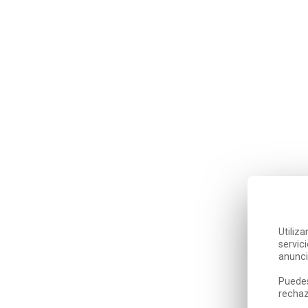
Utiliz
servic
anunci
Puedes
rechaz