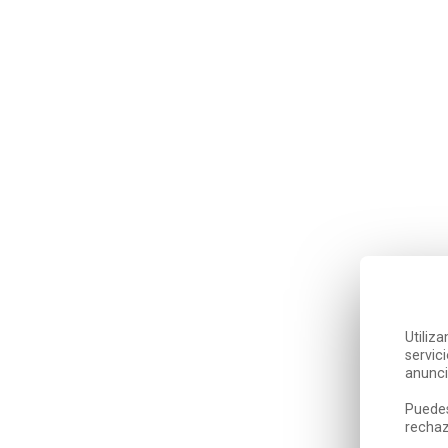
Utiliz
servic
anunci
Puedes
rechaz