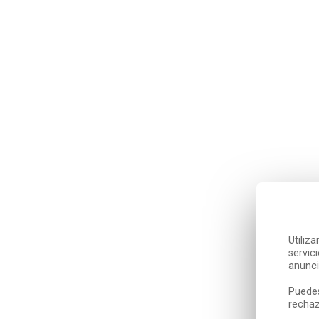
Utiliz
servic
anunci
Puedes
rechaz