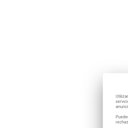
Utiliz
servic
anunci
Puedes
rechaz