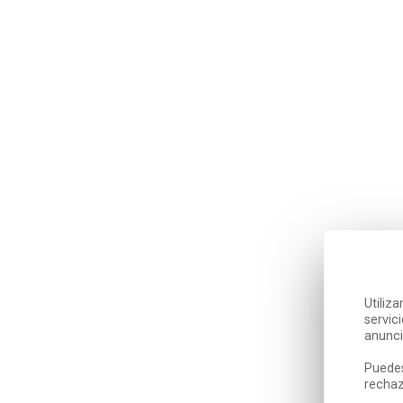
Utiliz
servic
anunci
Puedes
rechaz