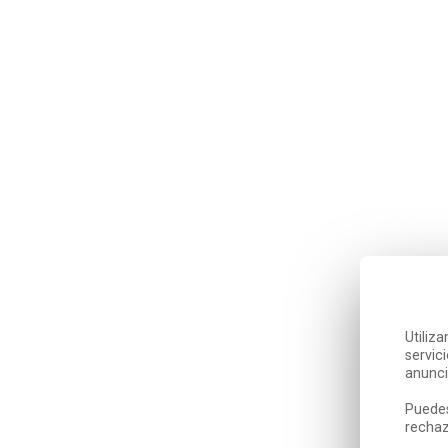
Utiliz
servic
anunci
Puedes
rechaz