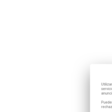
Utiliz
servic
anunci
Puedes
rechaz