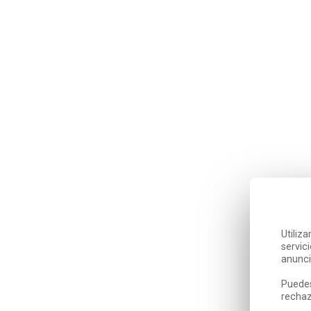
Utiliz
servic
anunci
Puedes
rechaz