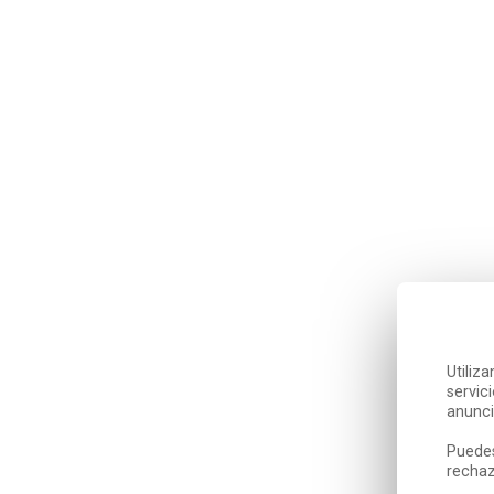
Utiliz
servic
anunci
Puedes
rechaz