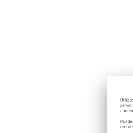
Utiliz
servic
anunci
Puedes
rechaz