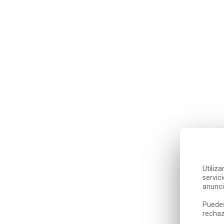
Utiliz
servic
anunci
Puedes
rechaz