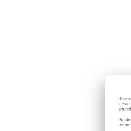
Utiliz
servic
anunci
Puedes
rechaz