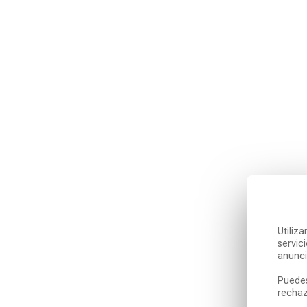
Utiliz
servic
anunci
Puedes
rechaz