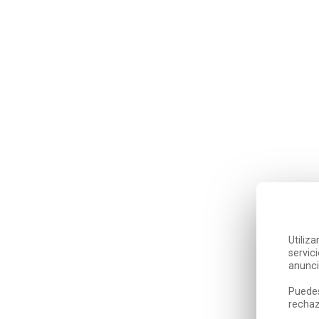
Utiliz
servic
anunci
Puedes
rechaz