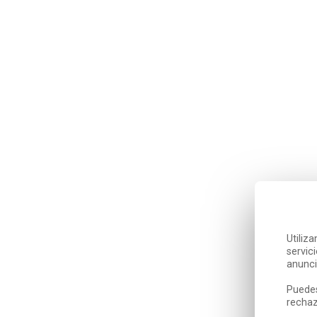
Utiliz
servic
anunci
Puedes
rechaz