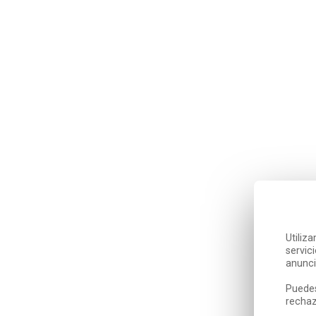
Utiliz
servic
anunci
Puedes
rechaz