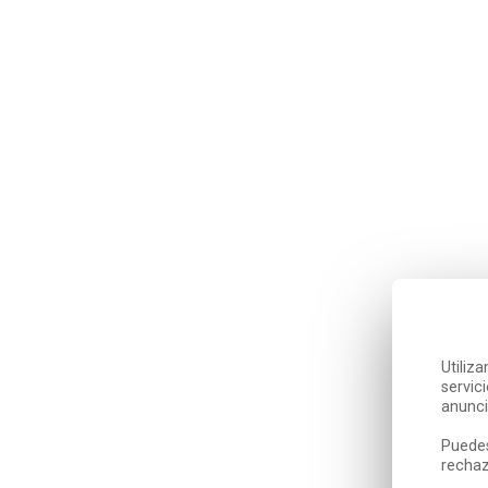
Utiliz
servic
anunci
Puedes
rechaz