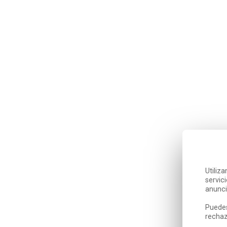
Utiliz
servic
anunci
Puedes
rechaz